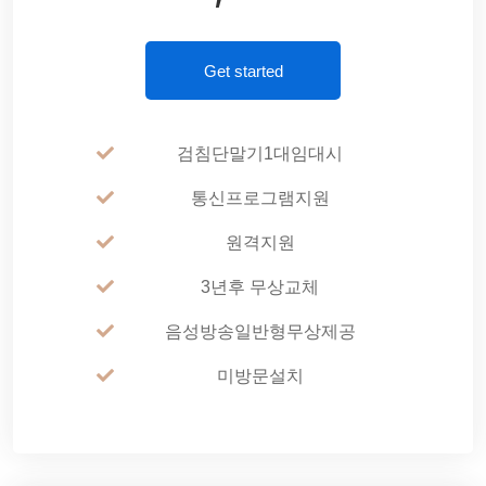
Get started
검침단말기1대임대시
통신프로그램지원
원격지원
3년후 무상교체
음성방송일반형무상제공
미방문설치