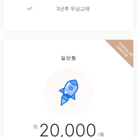
3년후 무상교체
P
O
P
U
L
A
R
H
O
I
C
C
E
일반형
20,000
원
/월