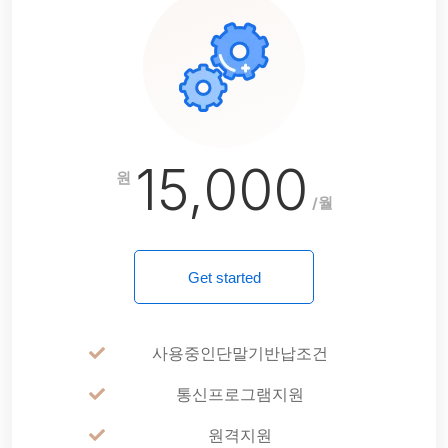
15,000
원
/월
Get started
사용중인단말기반납조건
통신프로그램지원
원격지원