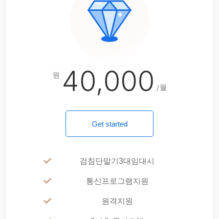
40,000
원
/월
Get started
검침단말기3대임대시
통신프로그램지원
원격지원