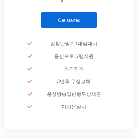
Get started
검침단말기1대임대시
통신프로그램지원
원격지원
3년후 무상교체
음성방송일반형무상제공
미방문설치