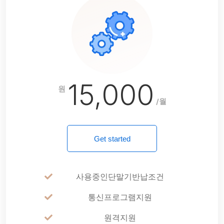
15,000
원
/월
Get started
사용중인단말기반납조건
통신프로그램지원
원격지원