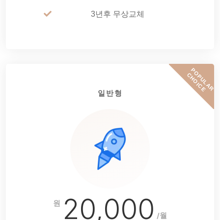
3년후 무상교체
P
O
P
U
L
A
R
H
O
I
C
C
E
일반형
20,000
원
/월