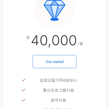
40,000
원
/월
Get started
검침단말기3대임대시
통신프로그램지원
원격지원