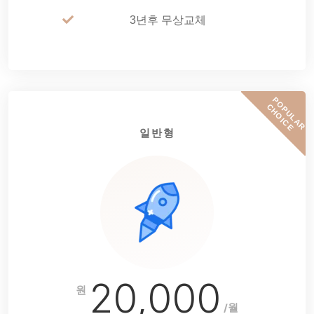
3년후 무상교체
P
O
P
U
L
A
R
H
O
I
C
C
E
일반형
20,000
원
/월