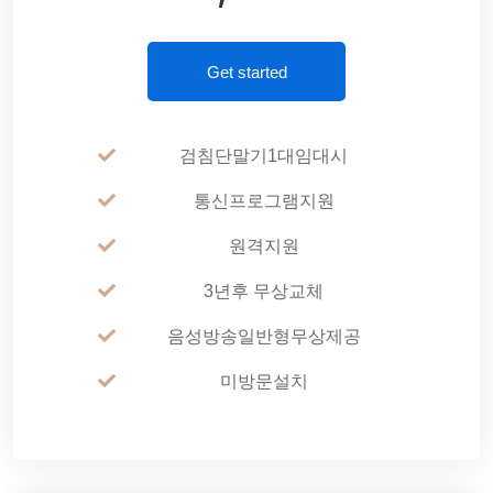
Get started
검침단말기1대임대시
통신프로그램지원
원격지원
3년후 무상교체
음성방송일반형무상제공
미방문설치