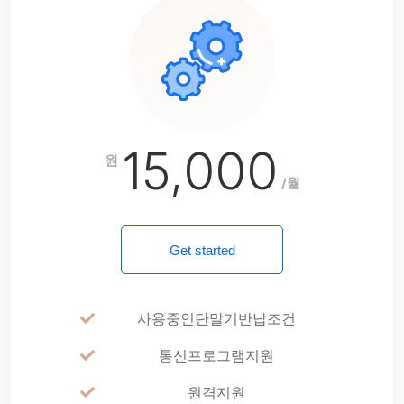
15,000
원
/월
Get started
사용중인단말기반납조건
통신프로그램지원
원격지원