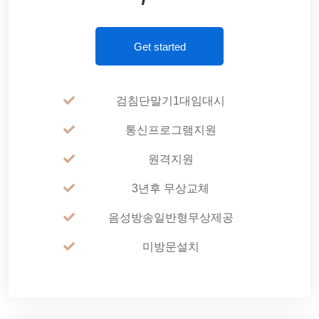
Get started
검침단말기1대임대시
통신프로그램지원
원격지원
3년후 무상교체
음성방송일반형무상제공
미방문설치