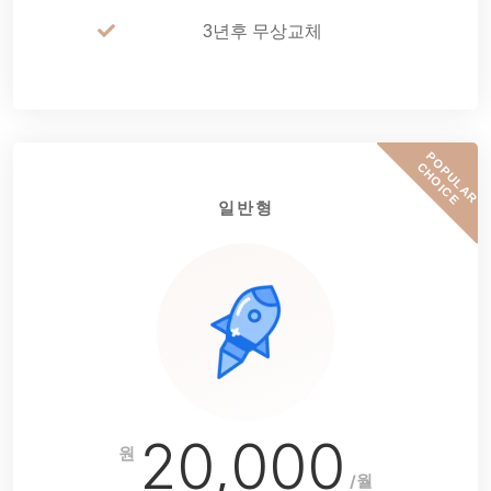
3년후 무상교체
P
O
P
U
L
A
R
H
O
I
C
C
E
일반형
20,000
원
/월