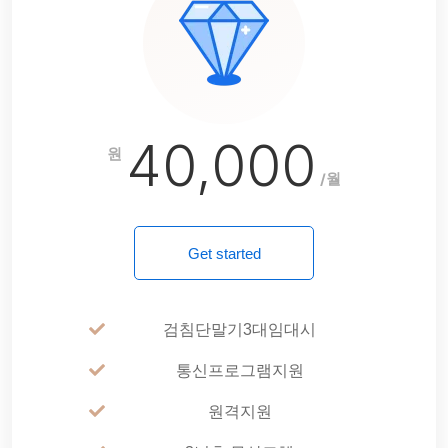
40,000
원
/월
Get started
검침단말기3대임대시
통신프로그램지원
원격지원