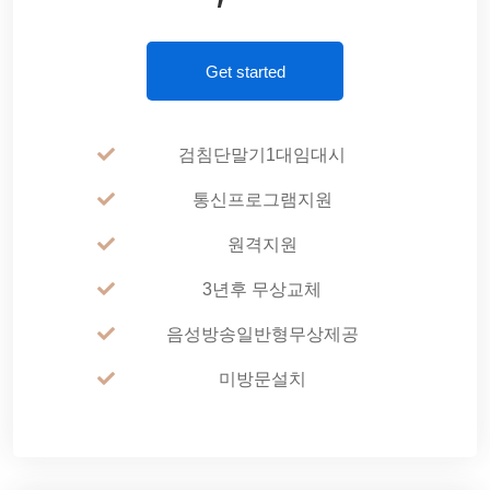
Get started
검침단말기1대임대시
통신프로그램지원
원격지원
3년후 무상교체
음성방송일반형무상제공
미방문설치