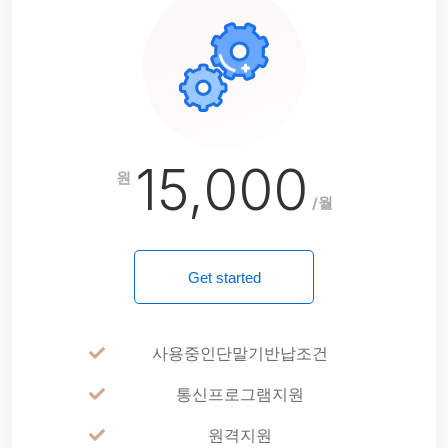
15,000
원
/월
Get started
사용중인단말기반납조건
통신프로그램지원
원격지원