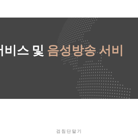
서비스 및
음성방송 서비
검침단말기