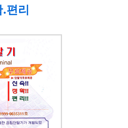
확.편리
검침
특허받은 
1,000세
에 입겨시키
료 입력이 