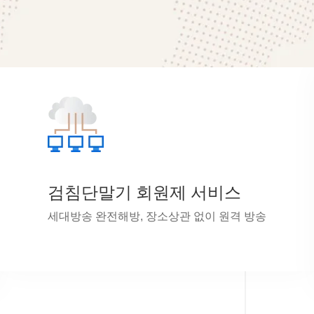
검침단말기 회원제 서비스
세대방송 완전해방, 장소상관 없이 원격 방송