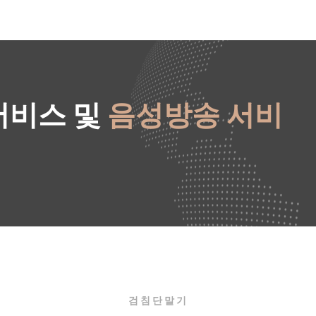
서비스 및
음성방송 서비
검침단말기