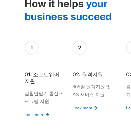
How it helps
your
business succeed
1
2
01. 소프트웨어
02. 원격지원
0
지원
365일 원겨지원 및
검
검침단말기 통신프
AS 서비스 지원
기
로그램 지원
Look more
Lo
Look more