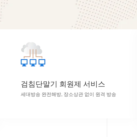
검침단말기 회원제 서비스
세대방송 완전해방, 장소상관 없이 원격 방송