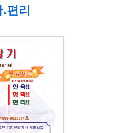
확.편리
검침
특허받은 
1,000세
에 입겨시키
료 입력이 