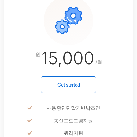
15,000
원
/월
Get started
사용중인단말기반납조건
통신프로그램지원
원격지원