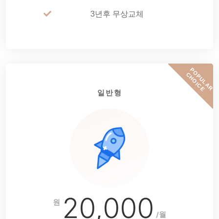
3년후 무상교체
P
O
P
U
L
A
R
H
O
I
C
C
E
일반형
20,000
원
/월