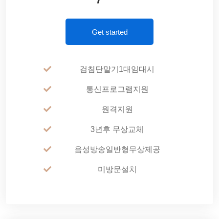
Get started
검침단말기1대임대시
통신프로그램지원
원격지원
3년후 무상교체
음성방송일반형무상제공
미방문설치