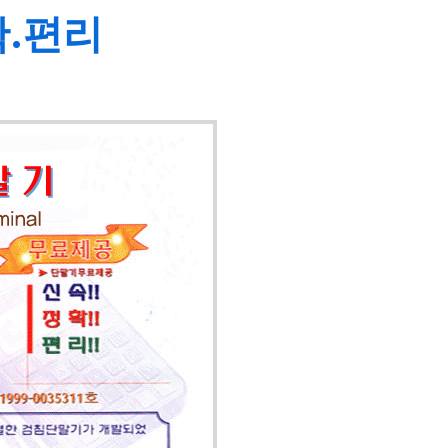
확.편리
검침
특허받은 
1,000세
에 입겨시키
료 입력이 