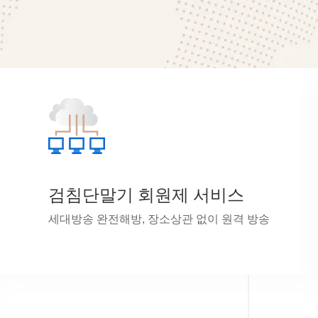
검침단말기 회원제 서비스
세대방송 완전해방, 장소상관 없이 원격 방송