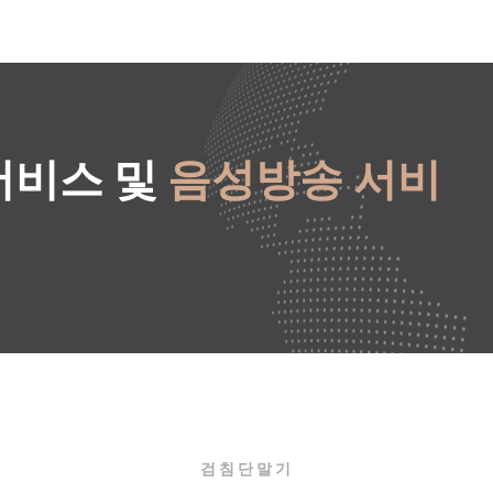
서비스 및
음성방송 서비
검침단말기