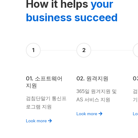
How it helps
your
business succeed
1
2
01. 소프트웨어
02. 원격지원
0
지원
365일 원겨지원 및
검
검침단말기 통신프
AS 서비스 지원
기
로그램 지원
Look more
Lo
Look more