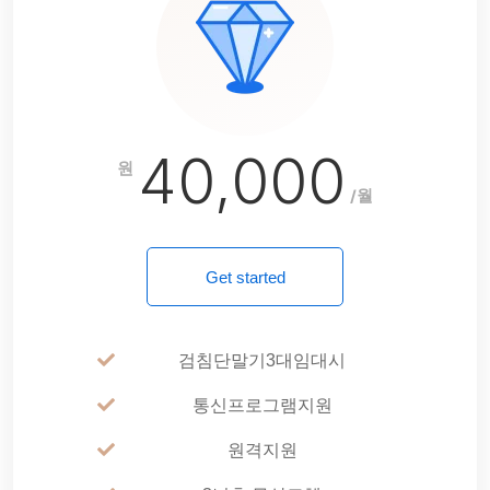
40,000
원
/월
Get started
검침단말기3대임대시
통신프로그램지원
원격지원