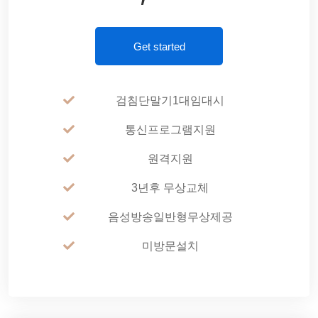
Get started
검침단말기1대임대시
통신프로그램지원
원격지원
3년후 무상교체
음성방송일반형무상제공
미방문설치