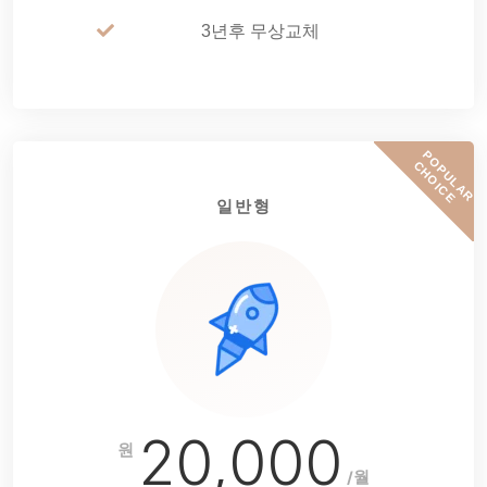
3년후 무상교체
P
O
P
U
L
A
R
H
O
I
C
C
E
일반형
20,000
원
/월