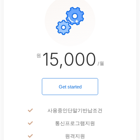
15,000
원
/월
Get started
사용중인단말기반납조건
통신프로그램지원
원격지원