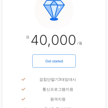
40,000
원
/월
Get started
검침단말기3대임대시
통신프로그램지원
원격지원