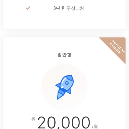
3년후 무상교체
P
O
P
U
L
A
R
H
O
I
C
C
E
일반형
20,000
원
/월