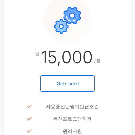
15,000
원
/월
Get started
사용중인단말기반납조건
통신프로그램지원
원격지원