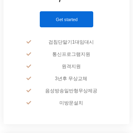
Get started
검침단말기1대임대시
통신프로그램지원
원격지원
3년후 무상교체
음성방송일반형무상제공
미방문설치